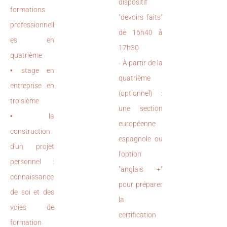
dispositif
formations
"devoirs faits"
professionnell
de 16h40 à
es en
17h30
quatrième
- À partir de la
•
stage en
quatrième
entreprise en
(optionnel) :
troisième
une section
•
la
européenne
construction
espagnole ou
d'un projet
l'option
personnel :
"anglais +"
connaissance
pour préparer
de soi et des
la
voies de
certification
formation