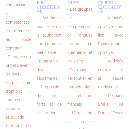
E ET
QUES
ÉS PÉRI-
connaissance
CHRÉTIEN
ÉDUCATIV
- Des groupes
NE
ES
s et
- Aumônerie
de
- Activités
compétences
pour ceux qui
compétences
sportives en
en référence
le souhaitent
en langues
lien avec
au socle
sur la pause
vivantes en
l'association
commun
méridienne.
quatrième et
sportive
- Préparer son
Préparation
troisième
- Activités
projet d'avenir
des
- Des modules
créatives sur
à travers :
sacrements
de soutien en
la pause
•
un choix
- Proposition
mathématiqu
méridienne
d'options :
de temps
es et en
- L'espace
langues
forts et de
français
Emilie de
vivantes
célébrations
- L'étude du
Rodat / Foyer
et/ou latin
soir ou le
•
forum des