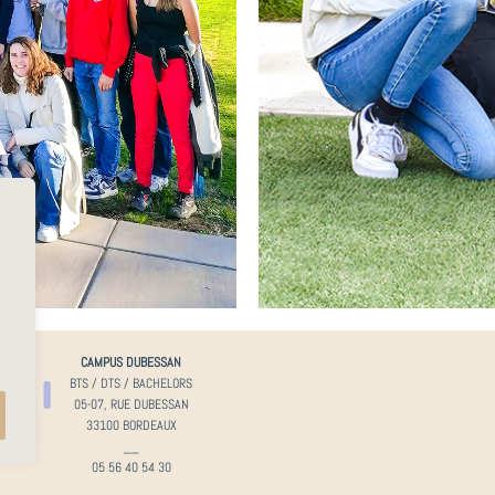
IRE
CAMPUS DUBESSAN
LYCÉE
BTS / DTS / BACHELORS
N
05-07, RUE DUBESSAN
X
33100 BORDEAUX
__
05 56 40 54 30