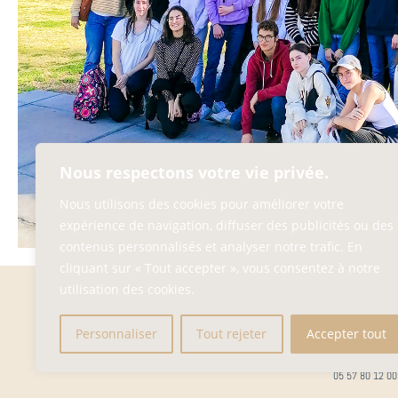
Nous respectons votre vie privée.
Nous utilisons des cookies pour améliorer votre
expérience de navigation, diffuser des publicités ou des
contenus personnalisés et analyser notre trafic. En
cliquant sur « Tout accepter », vous consentez à notre
utilisation des cookies.
ENSEMBLE SCOLA
ECOLE / COLLÈGE / 
45, RUE DE DIJO
Personnaliser
Tout rejeter
Accepter tout
33100 BORDEAU
__
05 57 80 12 00