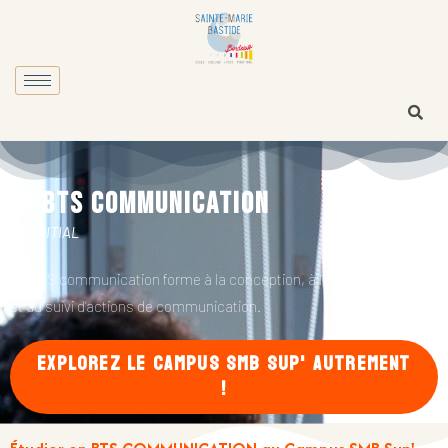
LE BTS COMMUNICATION
EN INITIAL
Le BTS communication forme à la conception, à la mise en œuvre
et au suivi d’actions de communication.
EXPLOREZ LE CAMPUS SMB SUP' AUTREMENT
!