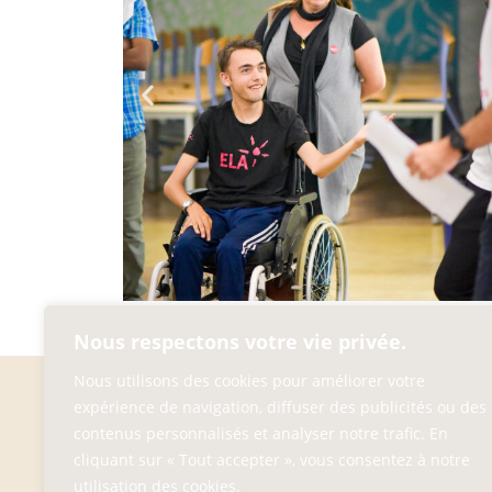
Nous respectons votre vie privée.
Nous utilisons des cookies pour améliorer votre
ENSEMBLE SCOLA
expérience de navigation, diffuser des publicités ou des
ECOLE / COLLÈGE / 
45, RUE DE DIJO
contenus personnalisés et analyser notre trafic. En
33100 BORDEAU
cliquant sur « Tout accepter », vous consentez à notre
__
utilisation des cookies.