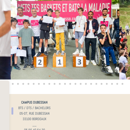
IRE
CAMPUS DUBESSAN
LYCÉE
BTS / DTS / BACHELORS
N
05-07, RUE DUBESSAN
X
33100 BORDEAUX
__