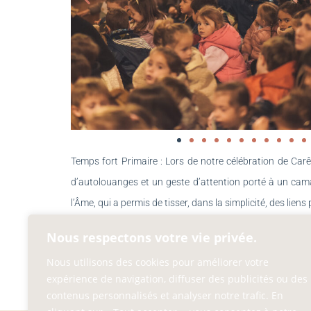
Temps fort Primaire :
Lors de notre célébration de Carê
d’autolouanges et un geste d’attention porté à un cam
l’Âme, qui a permis de tisser, dans la simplicité, des lien
Nous respectons votre vie privée.
Messe : Belle messe de Carême pour notre Etablissement
rassemblés autour du Père Bruno Tantini pour vivre une
Nous utilisons des cookies pour améliorer votre
expérience de navigation, diffuser des publicités ou des
Dieu toujours pédagogiquement amenée par notre Père en
contenus personnalisés et analyser notre trafic. En